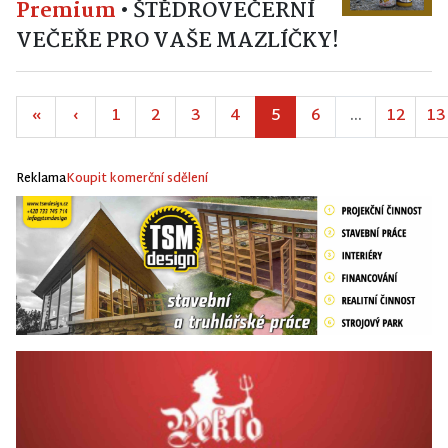
Premium
•
ŠTĚDROVEČERNÍ
VEČEŘE PRO VAŠE MAZLÍČKY!
«
‹
1
2
3
4
5
6
...
12
13
Reklama
Koupit komerční sdělení