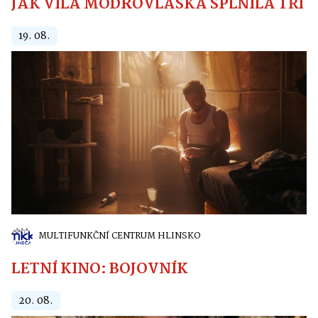
JAK VÍLA MODROVLÁSKA SPLNILA TŘI PŘ
19. 08.
MULTIFUNKČNÍ CENTRUM HLINSKO
LETNÍ KINO: BOJOVNÍK
20. 08.