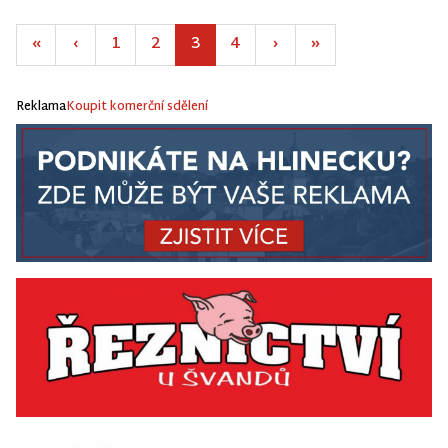
«
‹
1
2
3
4
›
»
Reklama
Koupit komerční sdělení