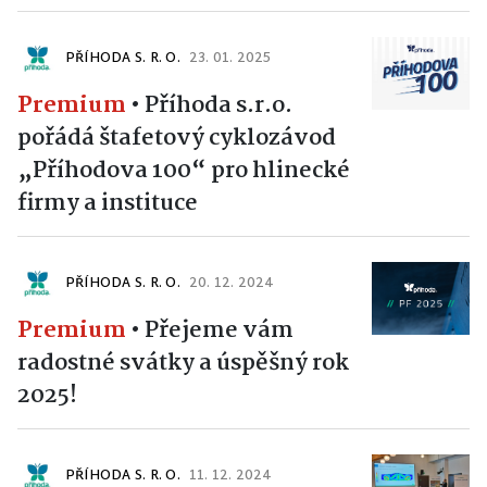
PŘÍHODA S. R. O.
23. 01. 2025
Premium
•
Příhoda s.r.o.
pořádá štafetový cyklozávod
„Příhodova 100“ pro hlinecké
firmy a instituce
PŘÍHODA S. R. O.
20. 12. 2024
Premium
•
Přejeme vám
radostné svátky a úspěšný rok
2025!
PŘÍHODA S. R. O.
11. 12. 2024