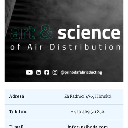
Adresa
Za Radnicí 476, Hlinsko
Telefon
+420 469 311 856
E-mail:
info@prihoda.com