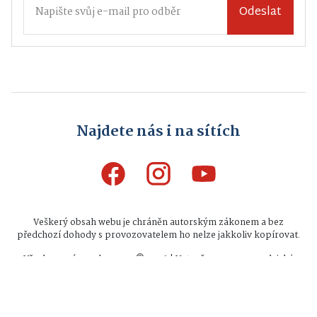
Odeslat
Najdete nás i na sítích
Veškerý obsah webu je chráněn autorským zákonem a bez
předchozí dohody s provozovatelem ho nelze jakkoliv kopírovat.
Všechna práva vyhrazena © 2026 | Vytvořeno na zpravodajské
platformě
INFIO