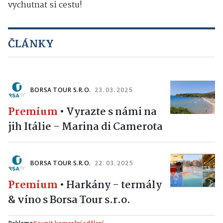
vychutnat si cestu!
ČLÁNKY
BORSA TOUR S.R.O.
23. 03. 2025
Premium
•
Vyrazte s námi na
jih Itálie - Marina di Camerota
BORSA TOUR S.R.O.
22. 03. 2025
Premium
•
Harkány - termály
& víno s Borsa Tour s.r.o.