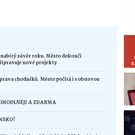
 nabitý závěr roku. Město dokončí
řipravuje nové projekty
oprava chodníků. Město počítá i s obnovou
POHODLNĚJI A ZDARMA
INSKO?