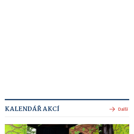
KALENDÁŘ AKCÍ
Další