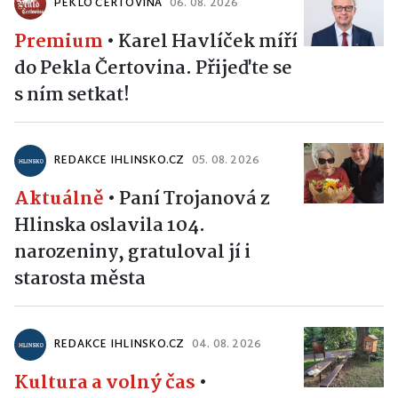
PEKLO ČERTOVINA
06. 08. 2026
Premium
•
Karel Havlíček míří
do Pekla Čertovina. Přijeďte se
s ním setkat!
REDAKCE IHLINSKO.CZ
05. 08. 2026
Aktuálně
•
Paní Trojanová z
Hlinska oslavila 104.
narozeniny, gratuloval jí i
starosta města
REDAKCE IHLINSKO.CZ
04. 08. 2026
Kultura a volný čas
•