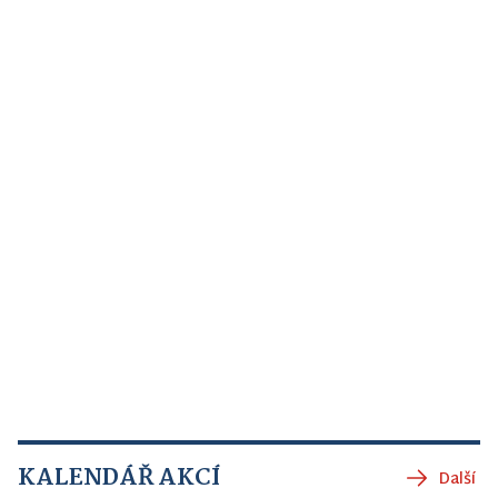
KALENDÁŘ AKCÍ
Další