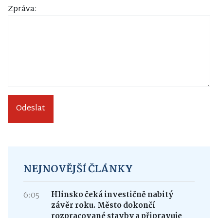
Zpráva:
Odeslat
NEJNOVĚJŠÍ ČLÁNKY
6:05
Hlinsko čeká investičně nabitý
závěr roku. Město dokončí
rozpracované stavby a připravuje