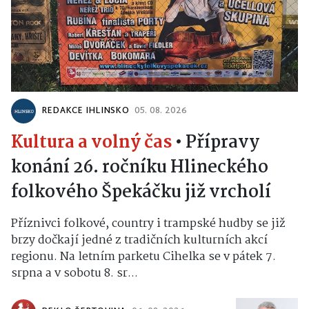
REDAKCE IHLINSKO
05. 08. 2026
Kultura a volný čas
•
Přípravy
konání 26. ročníku Hlineckého
folkového Špekáčku již vrcholí
Příznivci folkové, country i trampské hudby se již
brzy dočkají jedné z tradičních kulturních akcí
regionu. Na letním parketu Cihelka se v pátek 7.
srpna a v sobotu 8. sr...