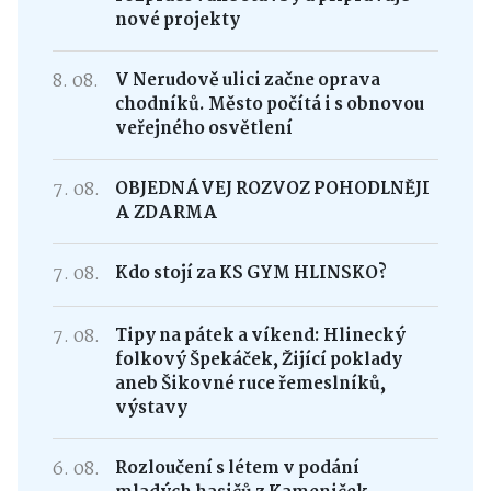
nové projekty
8. 08.
V Nerudově ulici začne oprava
chodníků. Město počítá i s obnovou
veřejného osvětlení
7. 08.
OBJEDNÁVEJ ROZVOZ POHODLNĚJI
A ZDARMA
7. 08.
Kdo stojí za KS GYM HLINSKO?
7. 08.
Tipy na pátek a víkend: Hlinecký
folkový Špekáček, Žijící poklady
aneb Šikovné ruce řemeslníků,
výstavy
6. 08.
Rozloučení s létem v podání