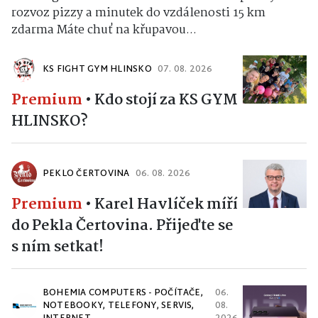
rozvoz pizzy a minutek do vzdálenosti 15 km
zdarma Máte chuť na křupavou...
KS FIGHT GYM HLINSKO
07. 08. 2026
Premium
•
Kdo stojí za KS GYM
HLINSKO?
PEKLO ČERTOVINA
06. 08. 2026
Premium
•
Karel Havlíček míří
do Pekla Čertovina. Přijeďte se
s ním setkat!
BOHEMIA COMPUTERS - POČÍTAČE,
06.
NOTEBOOKY, TELEFONY, SERVIS,
08.