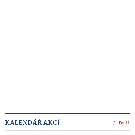
KALENDÁŘ AKCÍ
Další