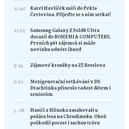
15:40
Karel Havlíček míří do Pekla
Čertovina. Přijeďte se s ním setkat!
11:01
Samsung Galaxy Z Fold8 Ultra
dorazil do BOHEMIA COMPUTERS.
Prvních pět zájemců si může
novinku odnést ihned
9:34
Zájmové kroužky na ZŠ Resslova
6:01
Mezigenerační setkávání v DS
Drachtinka přineslo radost dětem i
seniorům
5. 08.
Hasiči z Hlinska zasahovali u
požáru lesa na Chrudimsku. Oheň
poškodil porost i suchou trávu