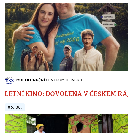
MULTIFUNKČNÍ CENTRUM HLINSKO
LETNÍ KINO: DOVOLENÁ V ČESKÉM RÁJI
06. 08.