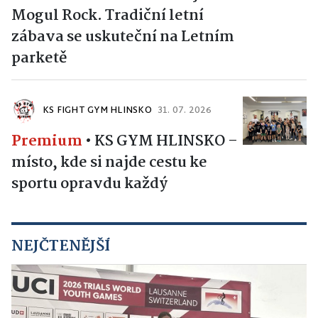
Mogul Rock. Tradiční letní
zábava se uskuteční na Letním
parketě
KS FIGHT GYM HLINSKO
31. 07. 2026
Premium
•
KS GYM HLINSKO –
místo, kde si najde cestu ke
sportu opravdu každý
NEJČTENĚJŠÍ