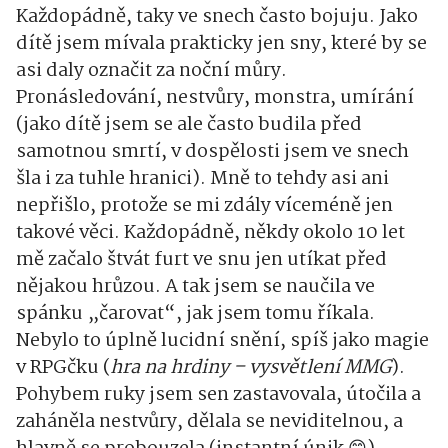
Každopádně, taky ve snech často bojuju. Jako
dítě jsem mívala prakticky jen sny, které by se
asi daly označit za noční můry.
Pronásledování, nestvůry, monstra, umírání
(jako dítě jsem se ale často budila před
samotnou smrtí, v dospělosti jsem ve snech
šla i za tuhle hranici). Mně to tehdy asi ani
nepřišlo, protože se mi zdály víceméně jen
takové věci. Každopádně, někdy okolo 10 let
mě začalo štvát furt ve snu jen utíkat před
nějakou hrůzou. A tak jsem se naučila ve
spánku „čarovat“, jak jsem tomu říkala.
Nebylo to úplně lucidní snění, spíš jako magie
v RPGčku (
hra na hrdiny – vysvětlení MMG
).
Pohybem ruky jsem sen zastavovala, útočila a
zaháněla nestvůry, dělala se neviditelnou, a