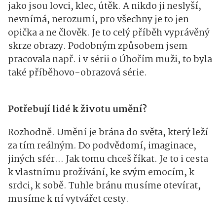
jako jsou lovci, klec, útěk. A nikdo ji neslyší,
nevnímá, nerozumí, pro všechny je to jen
opička a ne člověk. Je to celý příběh vyprávěný
skrze obrazy. Podobným způsobem jsem
pracovala např. i v sérii o Úhořím muži, to byla
také příběhovo-obrazová série.
Potřebují lidé k životu umění?
Rozhodně. Umění je brána do světa, který leží
za tím reálným. Do podvědomí, imaginace,
jiných sfér… Jak tomu chceš říkat. Je to i cesta
k vlastnímu prožívání, ke svým emocím, k
srdci, k sobě. Tuhle bránu musíme otevírat,
musíme k ní vytvářet cesty.