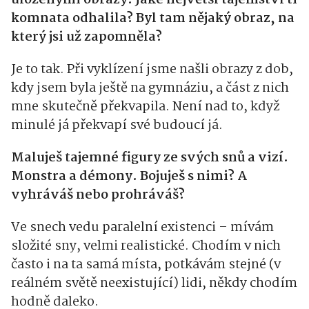
komnata odhalila? Byl tam nějaký obraz, na
který jsi už zapomněla?
Je to tak. Při vyklízení jsme našli obrazy z dob,
kdy jsem byla ještě na gymnáziu, a část z nich
mne skutečně překvapila. Není nad to, když
minulé já překvapí své budoucí já.
Maluješ tajemné figury ze svých snů a vizí.
Monstra a démony. Bojuješ s nimi? A
vyhráváš nebo prohráváš?
Ve snech vedu paralelní existenci – mívám
složité sny, velmi realistické. Chodím v nich
často i na ta samá místa, potkávám stejné (v
reálném světě neexistující) lidi, někdy chodím
hodně daleko.