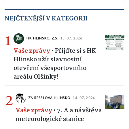
NEJČTENĚJŠÍ V KATEGORII
1
HK HLINSKO, Z.S.
13. 07. 2026
Vaše zprávy
•
Přijďte si s HK
Hlinsko užít slavnostní
otevření všesportovního
areálu Olšinky!
2
ZŠ RESSLOVA HLINSKO
14. 07. 2026
Vaše zprávy
•
7. A a návštěva
meteorologické stanice