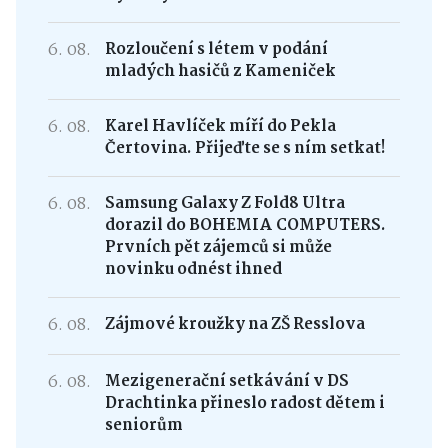
6. 08.
Rozloučení s létem v podání
mladých hasičů z Kameniček
6. 08.
Karel Havlíček míří do Pekla
Čertovina. Přijeďte se s ním setkat!
6. 08.
Samsung Galaxy Z Fold8 Ultra
dorazil do BOHEMIA COMPUTERS.
Prvních pět zájemců si může
novinku odnést ihned
6. 08.
Zájmové kroužky na ZŠ Resslova
6. 08.
Mezigenerační setkávání v DS
Drachtinka přineslo radost dětem i
seniorům