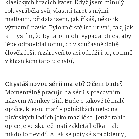
klasických hracích karet. Když jsem minulý
rok vyráběla svůj vlastní tarot s mými
malbami, přidala jsem, jak říkáš, několik
významů navíc. Bylo to čistě intuitivní, tak, jak
si myslím, že by tarot mohl vypadat dnes, aby
lépe odpovídal tomu, co v současné době
člověk řeší. A zároveň to asi odráží i to, co mně
v klasickém tarotu chybí,
Chystáš novou sérii maleb? O čem bude?
Momentálně pracuju na sérii s pracovním
názvem Monkey Girl. Bude o takové té malé
opičce, kterou mají v pohádkách nebo na
pirátských lodích jako mazlíčka. Jenže tahle
opice je ve skutečnosti zakletá holka – ale
nikdo to nevidí. A tak se potýká s problémy,