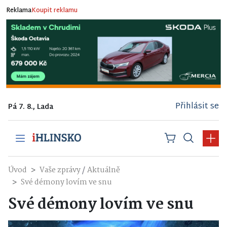
Reklama
Koupit reklamu
Přihlásit se
Pá 7. 8., Lada
/
Úvod
Vaše zprávy
Aktuálně
Své démony lovím ve snu
Své démony lovím ve snu