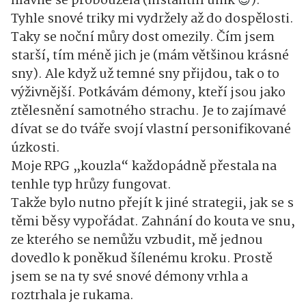
hlavně se probouzela (instantní únik
😊
).
Tyhle snové triky mi vydržely až do dospělosti.
Taky se noční můry dost omezily. Čím jsem
starší, tím méně jich je (mám většinou krásné
sny). Ale když už temné sny přijdou, tak o to
výživnější. Potkávám démony, kteří jsou jako
ztělesnění samotného strachu. Je to zajímavé
dívat se do tváře svojí vlastní personifikované
úzkosti.
Moje RPG „kouzla“ každopádně přestala na
tenhle typ hrůzy fungovat.
Takže bylo nutno přejít k jiné strategii, jak se s
těmi běsy vypořádat. Zahnání do kouta ve snu,
ze kterého se nemůžu vzbudit, mě jednou
dovedlo k poněkud šílenému kroku. Prostě
jsem se na ty své snové démony vrhla a
roztrhala je rukama.