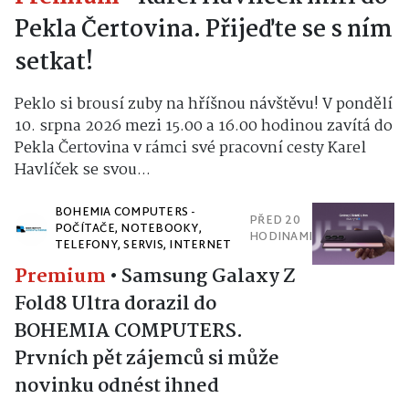
Pekla Čertovina. Přijeďte se s ním
setkat!
Peklo si brousí zuby na hříšnou návštěvu! V pondělí
10. srpna 2026 mezi 15.00 a 16.00 hodinou zavítá do
Pekla Čertovina v rámci své pracovní cesty Karel
Havlíček se svou...
BOHEMIA COMPUTERS -
PŘED 20
POČÍTAČE, NOTEBOOKY,
HODINAMI
TELEFONY, SERVIS, INTERNET
Premium
•
Samsung Galaxy Z
Fold8 Ultra dorazil do
BOHEMIA COMPUTERS.
Prvních pět zájemců si může
novinku odnést ihned