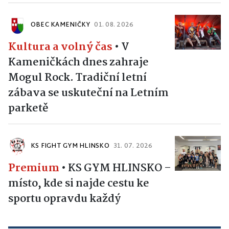
OBEC KAMENIČKY
01. 08. 2026
Kultura a volný čas
•
V
Kameničkách dnes zahraje
Mogul Rock. Tradiční letní
zábava se uskuteční na Letním
parketě
KS FIGHT GYM HLINSKO
31. 07. 2026
Premium
•
KS GYM HLINSKO –
místo, kde si najde cestu ke
sportu opravdu každý