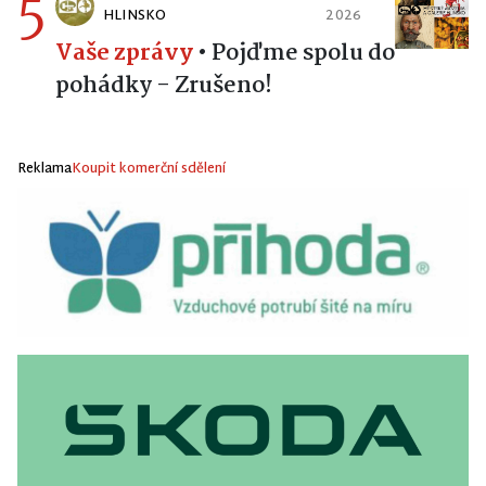
5
HLINSKO
2026
Vaše zprávy
•
Pojďme spolu do
pohádky - Zrušeno!
Reklama
Koupit komerční sdělení