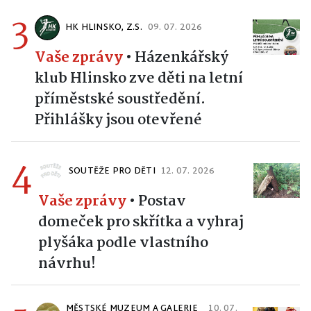
3
HK HLINSKO, Z.S.
09. 07. 2026
Vaše zprávy
•
Házenkářský
klub Hlinsko zve děti na letní
příměstské soustředění.
Přihlášky jsou otevřené
4
SOUTĚŽE PRO DĚTI
12. 07. 2026
Vaše zprávy
•
Postav
domeček pro skřítka a vyhraj
plyšáka podle vlastního
návrhu!
MĚSTSKÉ MUZEUM A GALERIE
10. 07.