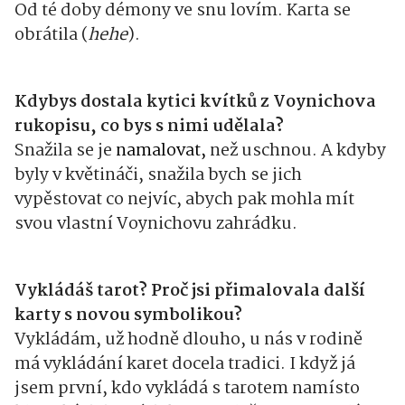
Od té doby démony ve snu lovím. Karta se
obrátila (
hehe
).
Kdybys dostala kytici kvítků z Voynichova
rukopisu, co bys s nimi udělala?
Snažila se je
namalovat,
než uschnou. A kdyby
byly v květináči, snažila bych se jich
vypěstovat co nejvíc, abych pak mohla mít
svou vlastní Voynichovu zahrádku.
Vykládáš tarot? Proč jsi přimalovala další
karty s novou symbolikou?
Vykládám, už hodně dlouho, u nás v rodině
má vykládání karet docela tradici. I když já
jsem první, kdo vykládá s tarotem namísto