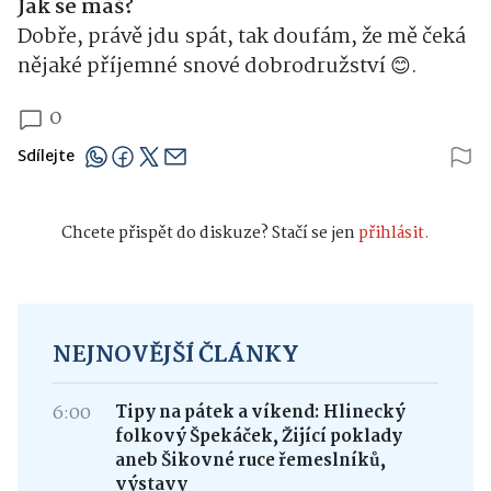
Jak se máš?
Dobře, právě jdu spát, tak doufám, že mě čeká
nějaké příjemné snové dobrodružství
😊
.
0
Sdílejte
Chcete přispět do diskuze? Stačí se jen
přihlásit.
NEJNOVĚJŠÍ ČLÁNKY
6:00
Tipy na pátek a víkend: Hlinecký
folkový Špekáček, Žijící poklady
aneb Šikovné ruce řemeslníků,
výstavy